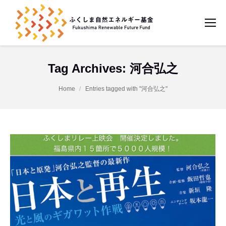
Tag Archives:
河合弘之
You are here:
Home
Entries tagged with "河合弘之"