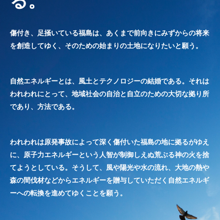
る。
傷付き、足掻いている福島は、あくまで前向きにみずからの将来
を創造してゆく、そのための始まりの土地になりたいと願う。
自然エネルギーとは、風土とテクノロジーの結婚である。それは
われわれにとって、地域社会の自治と自立のための大切な拠り所
であり、方法である。
われわれは原発事故によって深く傷付いた福島の地に拠るがゆえ
に、原子力エネルギーという人智が制御しえぬ荒ぶる神の火を捨
てようとしている。そうして、風や陽光や水の流れ、大地の熱や
森の間伐材などからエネルギーを贈与していただく自然エネルギ
ーへの転換を進めてゆくことを願う。