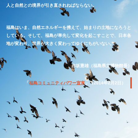
人と自然との境界が引き直されねばならない。
福島はいま、自然エネルギーを携えて、始まりの土地になろうと
している。そして、福島が率先して変化を起こすことで、日本各
地が変わり、世界が大きく変わってゆくにちがいない。
赤坂憲雄（福島県立博物館長）
「
福島コミュニティパワー宣言
」（2014年2月2日）