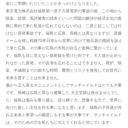
金にご寄贈いただいたことがきっかけとなりました。
東京電力株式会社福島第一原子力発電所の事故の後、この地から
除染、賠償、風評被害の拭布といった問題の解決や経済文化の復
興に努めて来た私達が忘れてならないのは、二度と起こしては行
けない原発事故です。福島と広島、長崎とは異なりますが、原爆
ドームを残し戦後70年日本から世界に向けて核兵器の廃絶を訴え
て来た広島、その事が広島の市民の自立と復興に繋がっていま
す。福島も目に見えない放射線を受けた街です。大人達が止めら
れなかった原発。その反省を忘れることはできません。廃炉、除
染、半減期までの膨大な時間、費用とリスクを無視して次世代に
未来を渡すことは出来ません。
傷から立ち直るモニュメントとしてサンチャイルドはとても大事
です。長崎は広島と異なり被曝した 天主堂跡は残せませんでし
た。福島は傷みを乗り越え、語り継ぐ力、想像する力で、世界に
向けた新しい文化を作る事になると思います。福島の子供達が誇
れる未来と希望への橋渡しをする事が大事です。サンチャイルド
は、そのための力を私たちに与えてくれると信じています。