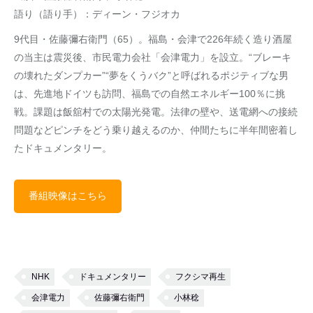
語り（語り手）：ディーン・フジオカ
9代目・佐藤彌右衛門（65）。福島・会津で226年続く造り酒屋
の当主は震災後、市民電力会社「会津電力」を設立。“ブレーキ
の壊れたダンプカー”“夢をくうバク”と呼ばれるポジティブな男
は、先進地ドイツも訪問、福島での自然エネルギー100％に挑
戦。課題は飯舘村での太陽光発電。法律の壁や、送電網への接続
問題などピンチをどう乗り越えるのか、仲間たちに半年間密着し
たドキュメンタリー。
番組映像はこちら
NHK
ドキュメンタリー
フクシマ再生
会津電力
佐藤彌右衛門
小林稔