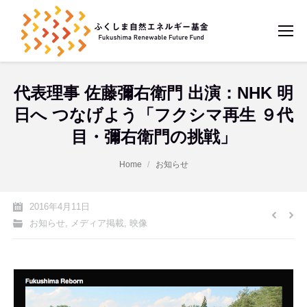
代表理事 佐藤彌右衛門 出演：NHK 明
日へ つなげよう「フクシマ再生 ９代
目・彌右衛門の挑戦」
You are here:
Home
お知らせ
2016年4月11日
お知らせ
,
メディア掲載
,
映像