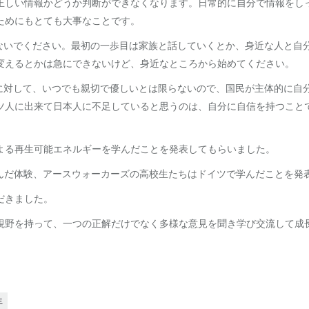
正しい情報かどうか判断ができなくなります。日常的に自分で情報をし
ためにもとても大事なことです。
めないでください。最初の一歩目は家族と話していくとか、身近な人と自
変えるとかは急にできないけど、身近なところから始めてください。
民に対して、いつでも親切で優しいとは限らないので、国民が主体的に自
ツ人に出来て日本人に不足していると思うのは、自分に自信を持つこと
よる再生可能エネルギーを学んだことを発表してもらいました。
学んだ体験、アースウォーカーズの高校生たちはドイツで学んだことを発
だきました。
視野を持って、一つの正解だけでなく多様な意見を聞き学び交流して成
生