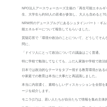
NPO法人アースウォーカーズ主催の「再生可能エネル
生、大学生ら約50人の若者が参加し、大人も含めると7
NRW州のデュースブルグにあるシュタインバート・ギ
能エネルギーについて報告してもらいました。
質疑応答で「環境や政治のことについて、どうしてそん
問に、
「ドイツ人にとって政治についての議論はごく普通。
特に学校で勉強してなくても、ふだん家族や学校で政治
日本では政治的なテーマをタブー視する教育環境がある
や家庭での教育は本当に大事だと再認識しました。
本当に内容濃く、素晴らしいディスカッションを全部を
ージを紹介します。
モニラ(17)は、若い人たちが自分たちで情報を集め主体