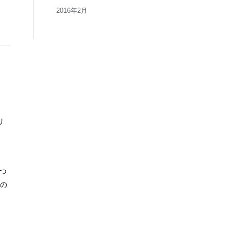
2016年2月
リ
 つ
門の