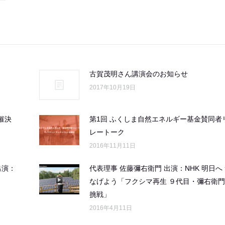
古賀茂明さん講演会のお知らせ
2017年10月19日
催決
第1回 ふくしま自然エネルギー基金賛同者
レートーク
2016年11月11日
出演：
代表理事 佐藤彌右衛門 出演：NHK 明日へ
なげよう「フクシマ再生 ９代目・彌右衛
挑戦」
2016年4月11日