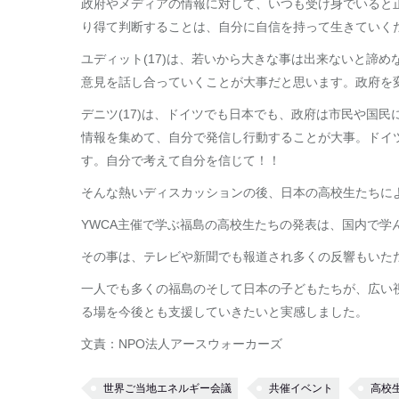
政府やメディアの情報に対して、いつも受け身でいると
り得て判断することは、自分に自信を持って生きていく
ユディット(17)は、若いから大きな事は出来ないと諦
意見を話し合っていくことが大事だと思います。政府を
デニツ(17)は、ドイツでも日本でも、政府は市民や国
情報を集めて、自分で発信し行動することが大事。ドイ
す。自分で考えて自分を信じて！！
そんな熱いディスカッションの後、日本の高校生たちに
YWCA主催で学ぶ福島の高校生たちの発表は、国内で
その事は、テレビや新聞でも報道され多くの反響もいた
一人でも多くの福島のそして日本の子どもたちが、広い
る場を今後とも支援していきたいと実感しました。
文責：NPO法人アースウォーカーズ
世界ご当地エネルギー会議
共催イベント
高校